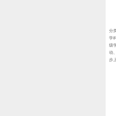
分
学
级
动
步