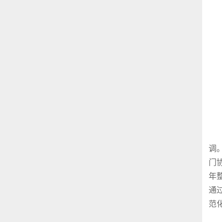
调
门
年
通
范