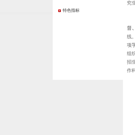
究
特色指标
督
线
项
组
招
作