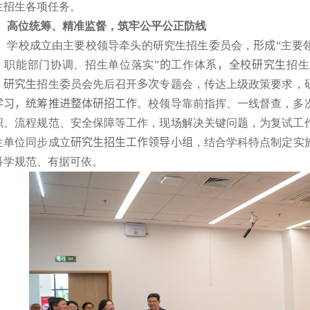
生招生各项任务。
高位统筹、精准监督，筑牢公平公正防线
学校成立由主要校领导牵头的研究生招生委员会，
形成
“主要
、
职能部门协调、招生单位落实”
的
工作体系
，
全校研究生
招生
。
研究生
招生委员会
先后召开
多次
专题会，传达上级政策要求，
学习，统筹推进整体研招工作
。校领导靠前指挥、一线督查，多
织、流程规范、安全保障等工作，现场解决关键问题，为复试工
生单位同步成立
研究生招生工作领导小组
，结合学科特点制定实
科学规范、有据可依。